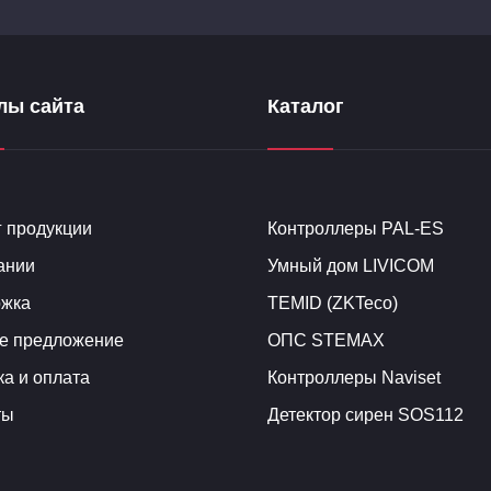
лы сайта
Каталог
г продукции
Контроллеры PAL-ES
ании
Умный дом LIVICOM
жка
TEMID (ZKTeco)
е предложение
ОПС STEMAX
ка и оплата
Контроллеры Naviset
ты
Детектор сирен SOS112