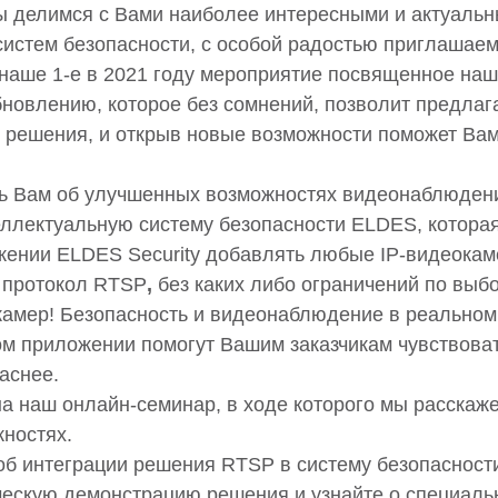
мы делимся с Вами наиболее интересными и актуальн
систем безопасности, с особой радостью приглашаем
 наше 1-е в 2021 году мероприятие посвященное на
новлению, которое без сомнений, позволит предлага
 решения, и открыв новые возможности поможет Вам
ь Вам об улучшенных возможностях видеонаблюден
ллектуальную систему безопасности ELDES, которая
ении ELDES Security добавлять любые IP-видеокам
протокол RTSP
,
без каких либо ограничений по выб
камер! Безопасность и видеонаблюдение в реальном
м приложении помогут Вашим заказчикам чувствова
аснее.
а наш онлайн-семинар, в ходе которого мы расскаж
жностях.
об интеграции решения RTSP в систему безопасност
ческую демонстрацию решения и узнайте о специал