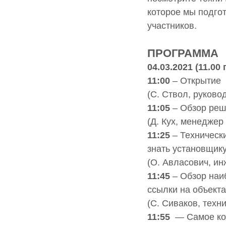
которое мы подго
участников.
ПРОГРАММА
04.03.2021 (11.00
11:00
– Открытие
(C. Ствол, руков
11:05
– Обзор реш
(Д. Кух, менедже
11:25
– Технически
знать установщик
(О. Авласович, и
11:45
– Обзор наи
ссылки на объекта
(C. Сиваков, тех
11:55
— Самое ком