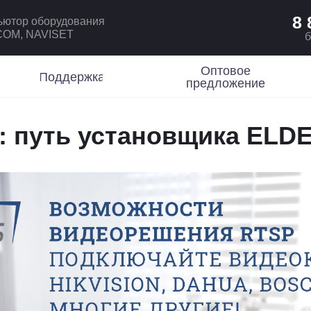
8 
ьютор оборудования
ICOM, NAVISET
б
Оптовое
Поддержка
предложение
: путь установщика ELDE