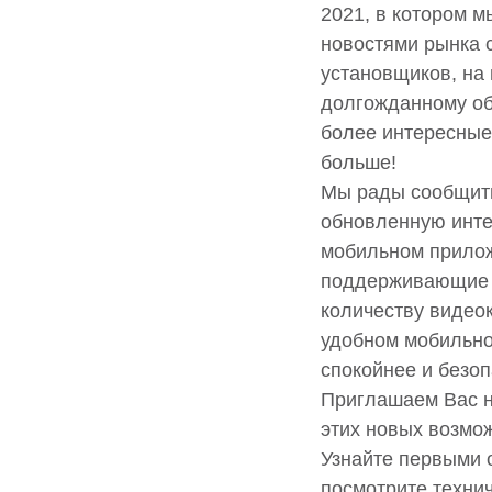
2021, в котором 
новостями рынка 
установщиков, на
долгожданному об
более интересные
больше!
Мы рады сообщит
обновленную инте
мобильном прилож
поддерживающие 
количеству видео
удобном мобильно
спокойнее и безоп
Приглашаем Вас н
этих новых возмо
Узнайте первыми 
посмотрите техни