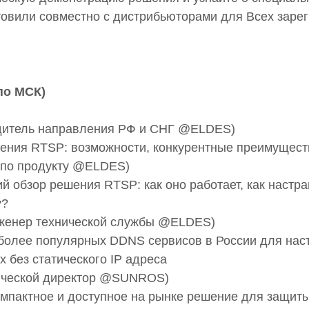
товили совместно с дистрибьюторами для Всех заре
 по МСК)
одитель направления РФ и СНГ @ELDES)
ения RTSP: возможности, конкурентные преимущест
р по продукту @ELDES)
й обзор решения RTSP: как оно работает, как настра
у?
нженер технической службы @ELDES)
более популярных DDNS сервисов в России для нас
х без статического IP адреса
нической директор @SUNROS)
пактное и доступное на рынке решение для защиты