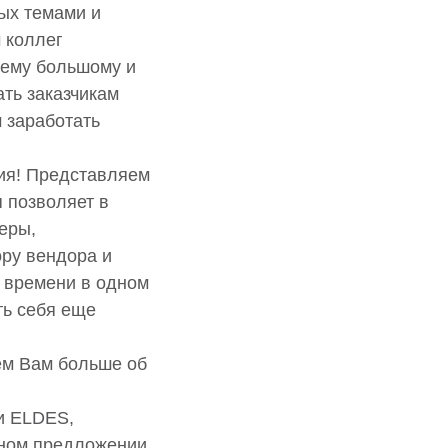
ых темами и
 коллег
шему большому и
ть заказчикам
 заработать
ия! Представляем
 позволяет в
еры,
ору вендора и
 времени в одном
ть себя еще
ем Вам больше об
и ELDES,
ьном предложении,