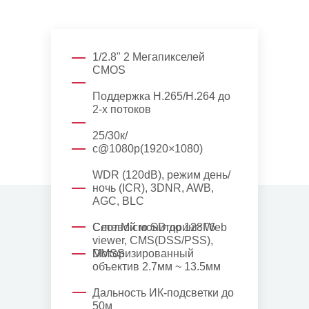
1/2.8" 2 Мегапикселей
CMOS
Поддержка H.265/H.264 до
2-х потоков
25/30к/
с@1080p(1920×1080)
WDR (120dB), режим день/
ночь (ICR), 3DNR, AWB,
AGC, BLC
Сетевой мониторинг: Web
Слот Micro SD до 128Гб
viewer, CMS(DSS/PSS),
DMSS
Моторизированный
объектив 2.7мм ~ 13.5мм
Дальность ИК-подсветки до
50м