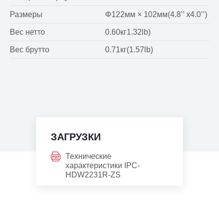
Размеры
Φ122мм × 102мм(4.8’’ x4.0’’)
Вес нетто
0.60кг1.32lb)
Вес брутто
0.71кг(1.57lb)
ЗАГРУЗКИ
Технические
характеристики IPC-
HDW2231R-ZS