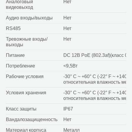
Аналоговый
Нет
видеовыход
Аудио входы/выходы
Нет
RS485
Нет
Тревожные входы/
Нет
выходы
Питание
DC 12В PoE (802.3af)(класс 0)
Потребление
<9,5Вт
Рабочие условия
-30° C ~ +60° C (-22° F ~ +140° F
относительная влажность мен
Условия хранения
-30° C ~ +60° C (-22° F ~ +140° F
относительная влажность мен
Класс защиты
IP67
Вандалозащищенность
Нет
Материал корпуса
Металл