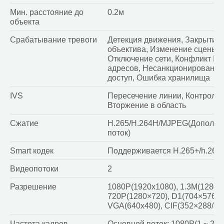
Мин. расстояние до
0.2м
объекта
Срабатывание тревоги
Детекция движения, Закрытие
объектива, Изменение сцены,
Отключение сети, Конфликт IP
адресов, Несанкционированн
доступ, Ошибка хранилища
IVS
Пересечение линии, Контроль 
Вторжение в область
Сжатие
H.265/H.264H/MJPEG(Дополни
поток)
Smart кодек
Поддерживается H.265+/h.264
Видеопотоки
2
Разрешение
1080P(1920x1080), 1.3M(1280x9
720P(1280×720), D1(704×576/7
VGA(640x480), CIF(352×288/35
Частота кадров
Основной поток: 1080P(1 ~ 25/3