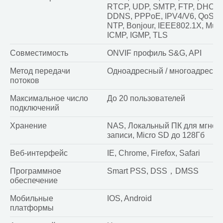
RTCP, UDP, SMTP, FTP, DHCP,
DDNS, PPPoE, IPV4/V6, QoS, 
NTP, Bonjour, IEEE802.1X, Multi
ICMP, IGMP, TLS
Совместимость
ONVIF профиль S&G, API
Метод передачи
Одноадресный / многоадресн
потоков
Максимальное число
До 20 пользователей
подключений
Хранение
NAS, Локальный ПК для мгнов
записи, Micro SD до 128Гб
Веб-интерфейс
IE, Chrome, Firefox, Safari
Программное
Smart PSS, DSS，DMSS
обеспечение
Мобильные
IOS, Android
платформы