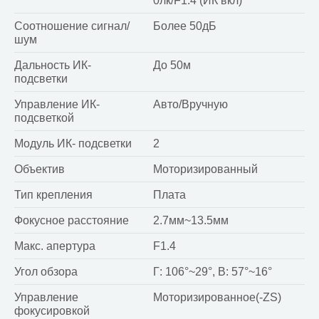
0лк/F1.4 (ИК вкл)
Соотношение сигнал/
Более 50дБ
шум
Дальность ИК-
До 50м
подсветки
Управление ИК-
Авто/Вручную
подсветкой
Модуль ИК- подсветки
2
Объектив
Моторизированный
Тип крепления
Плата
Фокусное расстояние
2.7мм~13.5мм
Макс. апертура
F1.4
Угол обзора
Г: 106°~29°, В: 57°~16°
Управление
Моторизированное(-ZS)
фокусировкой