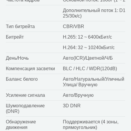
Дополнительный поток 1: D1(1 
25/30к/с)
Тип битрейта
CBR/VBR
Битрейт
H.265: 12 ~ 6400кБит/с
H.264: 32 ~ 10240кБит/с
День/Ночь
Авто(ICR)/Цветной/Ч/Б
Компенсация засветки
BLC / HLC / WDR(120dB)
Баланс белого
Авто/Натуральный/Уличный фо
Улица/ Вручную
Усиление сигнала
Авто/Вручную
Шумоподавление
3D DNR
(DNR)
Обнаружение
Поддерживается (4 зоны,
движения
прямоугольник)