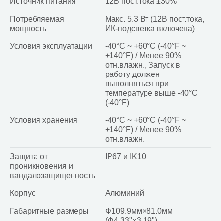
Источник питания
12В пост.тока ±30%
Потребляемая
Макс. 5.3 Вт (12В пост.тока,
мощность
ИК-подсветка включена)
Условия эксплуатации
-40°C ~ +60°C (-40°F ~
+140°F) / Менее 90%
отн.влажн., Запуск в
работу должен
выполняться при
температуре выше -40°C
(-40°F)
Условия хранения
-40°C ~ +60°C (-40°F ~
+140°F) / Менее 90%
отн.влажн.
Защита от
IP67 и IK10
проникновения и
вандалозащищенность
Корпус
Алюминий
Габаритные размеры
Φ109.9мм×81.0мм
(Φ4.33"×3.19")