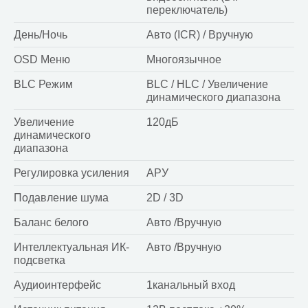
переключатель)
День/Ночь
Авто (ICR) / Вручную
OSD Меню
Многоязычное
BLC Режим
BLC / HLC / Увеличение
динамического диапазона
Увеличение
120дБ
динамического
диапазона
Регулировка усиления
АРУ
Подавление шума
2D / 3D
Баланс белого
Авто /Вручную
Интеллектуальная ИК-
Авто /Вручную
подсветка
Аудиоинтерфейс
1канальный вход