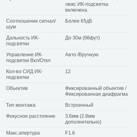
люкс ИК-подсветка
включена
Соотношение сигнал/
Более 65дБ
шум
Дальность ИК-
До 30м (98фут)
подсветки
Управление ИК-
Авто /Вручную
подсветки Вкл/Откл
Кол-во СИД ИК-
12
подсветки
Объектив
Фиксированный объектив /
Фиксированная диафрагма
Тип монтажа
Встроенный
Фокусное расстояние
3.6мм (2.8мм
дополнительно)
Макс.апертура
F1.6