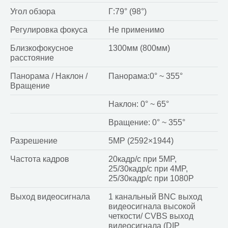
Угол обзора
Г:79° (98°)
Регулировка фокуса
Не применимо
Близкофокусное
1300мм (800мм)
расстояние
Панорама / Наклон /
Панорама:0° ~ 355°
Вращение
Наклон: 0° ~ 65°
Вращение: 0° ~ 355°
Разрешение
5MP (2592×1944)
Частота кадров
20кадр/с при 5MP,
25/30кадр/с при 4MP,
25/30кадр/с при 1080P
Выход видеосигнала
1 канальный BNC выход
видеосигнала высокой
четкости/ CVBS выход
видеосигнала (DIP