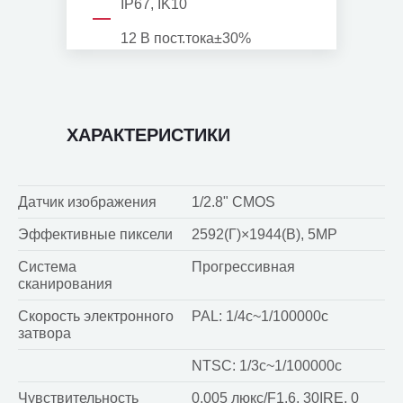
IP67, IK10
12 В пост.тока±30%
ХАРАКТЕРИСТИКИ
Датчик изображения
1/2.8" CMOS
Эффективные пиксели
2592(Г)×1944(В), 5MP
Система
Прогрессивная
сканирования
Скорость электронного
PAL: 1/4с~1/100000с
затвора
NTSC: 1/3с~1/100000с
Чувствительность
0.005 люкс/F1.6, 30IRE, 0